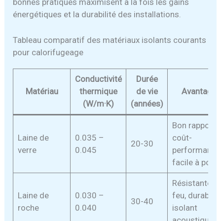
bonnes pratiques maximisent à la fois les gains
énergétiques et la durabilité des installations.
Tableau comparatif des matériaux isolants courants
pour calorifugeage
Conductivité
Durée
Matériau
thermique
de vie
Avantage
(W/m·K)
(années)
Bon rapport
Laine de
0.035 –
coût-
20-30
verre
0.045
performance
facile à pose
Résistante a
Laine de
0.030 –
feu, durable,
30-40
roche
0.040
isolant
acoustique