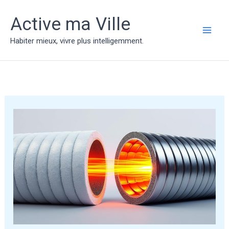
Aller
au
Active ma Ville
contenu
MAI
Habiter mieux, vivre plus intelligemment.
ME