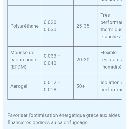
Très
0.020 –
performant
Polyuréthane
25-35
0.030
thermiqueme
étanche à l’ai
Mousse de
Flexible,
0.033 –
caoutchouc
20-30
résistant à
0.040
(EPDM)
l’humidité et
0.012 –
Isolation ultr
Aerogel
50+
0.018
performante
Favoriser l’optimisation énergétique grâce aux aides
financières dédiées au calorifugeage